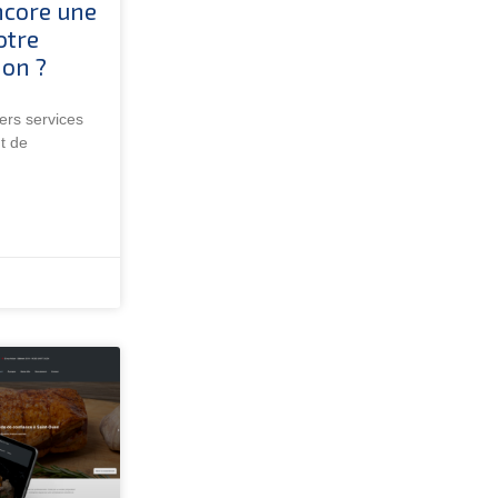
ncore une
otre
ion ?
ers services
t de