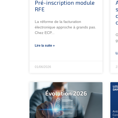
Pré-inscription module
RFE
La réforme de la facturation
électronique approche à grands pas.
Chez ECP
G
g
Lire la suite »
L
01/06/2026
2