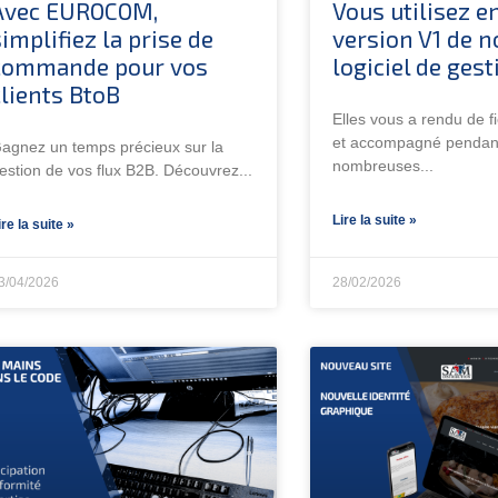
Avec EUROCOM,
Vous utilisez e
simplifiez la prise de
version V1 de n
commande pour vos
logiciel de gest
clients BtoB
Elles vous a rendu de fi
et accompagné pendan
agnez un temps précieux sur la
nombreuses
estion de vos flux B2B. Découvrez
Lire la suite »
ire la suite »
3/04/2026
28/02/2026