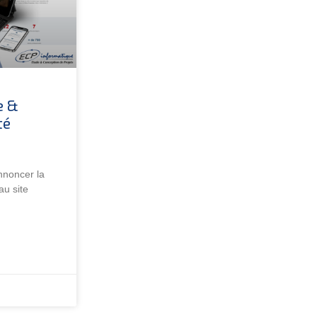
e &
té
nnoncer la
au site